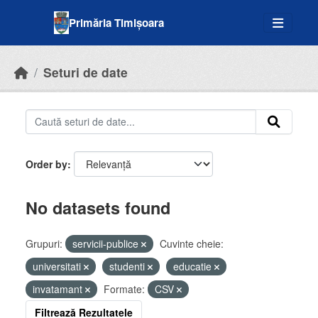
Skip to main content
Primăria Timișoara
Seturi de date
Order by
No datasets found
Grupuri:
servicii-publice
Cuvinte cheie:
universitati
studenti
educatie
invatamant
Formate:
CSV
Filtrează Rezultatele