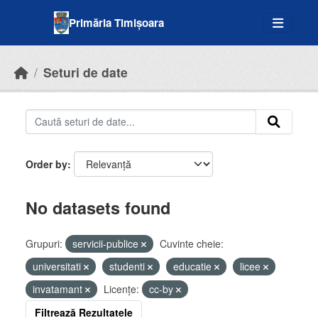
Skip to main content
Primăria Timișoara
Seturi de date
Order by
No datasets found
Grupuri:
servicii-publice
Cuvinte cheie:
universitati
studenti
educatie
licee
invatamant
Licenţe:
cc-by
Filtrează Rezultatele