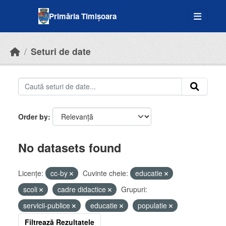
Skip to main content
Primăria Timișoara
Seturi de date
Order by
No datasets found
Licenţe:
cc-by
Cuvinte cheie:
educatie
scoli
cadre didactice
Grupuri:
servicii-publice
educatie
populatie
Filtrează Rezultatele