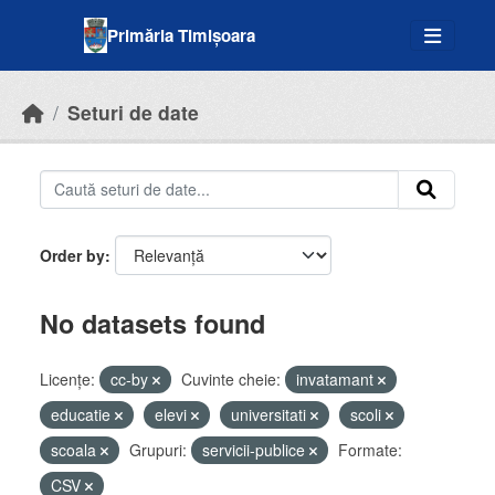
Skip to main content
Primăria Timișoara
Seturi de date
Order by
No datasets found
Licenţe:
cc-by
Cuvinte cheie:
invatamant
educatie
elevi
universitati
scoli
scoala
Grupuri:
servicii-publice
Formate:
CSV