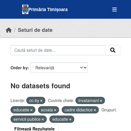
Skip to main content
Primăria Timișoara
Seturi de date
Order by
No datasets found
Licenţe:
cc-by
Cuvinte cheie:
invatamant
educatie
scoala
cadre didactice
Grupuri:
servicii-publice
educatie
Filtrează Rezultatele