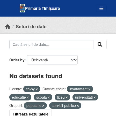
Skip to main content
Primăria Timișoara
Seturi de date
Order by
No datasets found
Licenţe:
cc-by
Cuvinte cheie:
invatamant
educatie
scoala
liceu
universitati
Grupuri:
populatie
servicii-publice
Filtrează Rezultatele