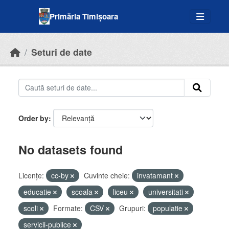
Skip to main content
Primăria Timișoara
Seturi de date
Order by
No datasets found
Licenţe:
cc-by
Cuvinte cheie:
invatamant
educatie
scoala
liceu
universitati
scoli
Formate:
CSV
Grupuri:
populatie
servicii-publice