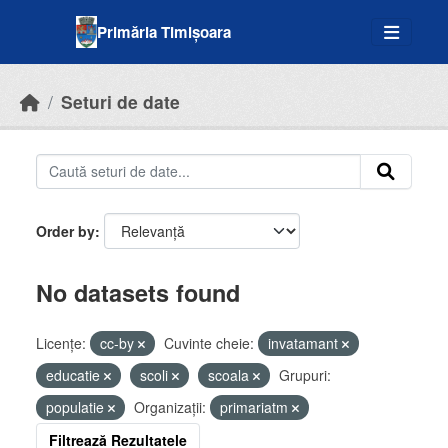
Skip to main content
Primăria Timișoara
Seturi de date
Order by
No datasets found
Licenţe:
cc-by
Cuvinte cheie:
invatamant
educatie
scoli
scoala
Grupuri:
populatie
Organizații:
primariatm
Filtrează Rezultatele