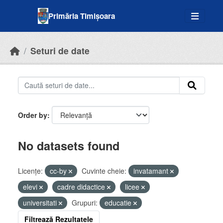
Skip to main content
Primăria Timișoara
Seturi de date
Order by
No datasets found
Licenţe:
cc-by
Cuvinte cheie:
invatamant
elevi
cadre didactice
licee
universitati
Grupuri:
educatie
Filtrează Rezultatele