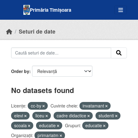
Skip to main content
Primăria Timișoara
Seturi de date
Order by
No datasets found
Licenţe:
cc-by
Cuvinte cheie:
invatamant
elevi
liceu
cadre didactice
studenti
scoala
educatie
Grupuri:
educatie
Organizații:
primariatm