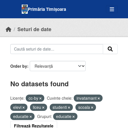
Skip to main content
Primăria Timișoara
Seturi de date
Order by
No datasets found
Licenţe:
cc-by
Cuvinte cheie:
invatamant
elevi
liceu
studenti
scoala
educatie
Grupuri:
educatie
Filtrează Rezultatele