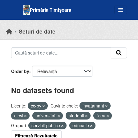
Skip to main content
Primăria Timișoara
Seturi de date
Order by
No datasets found
Licenţe:
cc-by
Cuvinte cheie:
invatamant
elevi
universitati
studenti
liceu
Grupuri:
servicii-publice
educatie
Filtrează Rezultatele