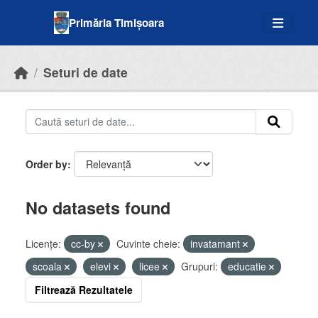
Skip to main content
Primăria Timișoara
Seturi de date
Order by
No datasets found
Licenţe:
cc-by
Cuvinte cheie:
invatamant
scoala
elevi
licee
Grupuri:
educatie
Filtrează Rezultatele