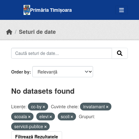
Skip to main content
Primăria Timișoara
Seturi de date
Order by
No datasets found
Licenţe:
cc-by
Cuvinte cheie:
invatamant
scoala
elevi
scoli
Grupuri:
servicii-publice
Filtrează Rezultatele