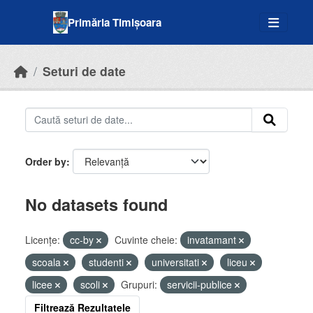
Skip to main content
Primăria Timișoara
Seturi de date
Order by
No datasets found
Licenţe:
cc-by
Cuvinte cheie:
invatamant
scoala
studenti
universitati
liceu
licee
scoli
Grupuri:
servicii-publice
Filtrează Rezultatele