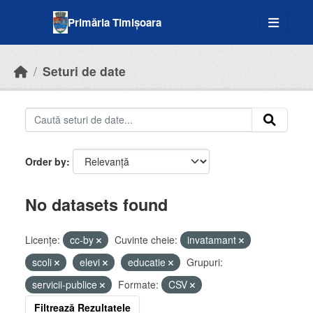
Skip to main content
Primăria Timișoara
Seturi de date
Order by
No datasets found
Licenţe:
cc-by
Cuvinte cheie:
invatamant
scoli
elevi
educatie
Grupuri:
servicii-publice
Formate:
CSV
Filtrează Rezultatele