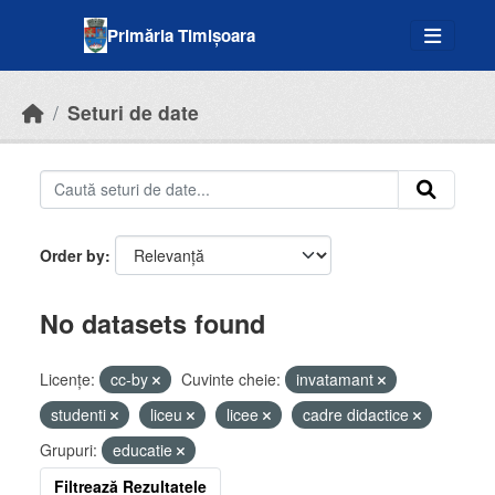
Skip to main content
Primăria Timișoara
Seturi de date
Order by
No datasets found
Licenţe:
cc-by
Cuvinte cheie:
invatamant
studenti
liceu
licee
cadre didactice
Grupuri:
educatie
Filtrează Rezultatele