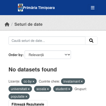
Skip to main content
Primăria Timișoara
Seturi de date
Order by
No datasets found
Licenţe:
cc-by
Cuvinte cheie:
invatamant
universitati
scoala
studenti
Grupuri:
populatie
Filtrează Rezultatele