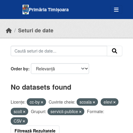
Skip to main content
Primăria Timișoara
Seturi de date
Order by
No datasets found
Licenţe:
cc-by
Cuvinte cheie:
scoala
elevi
scoli
Grupuri:
servicii-publice
Formate:
CSV
Filtrează Rezultatele