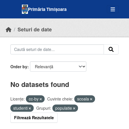
Skip to main content
Primăria Timișoara
Seturi de date
Order by
No datasets found
Licenţe:
cc-by
Cuvinte cheie:
scoala
studenti
Grupuri:
populatie
Filtrează Rezultatele