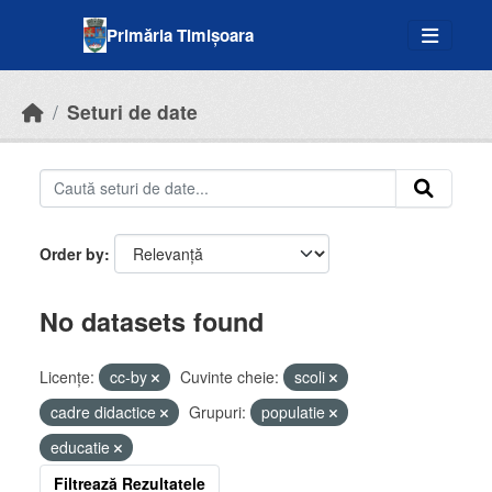
Skip to main content
Primăria Timișoara
Seturi de date
Order by
No datasets found
Licenţe:
cc-by
Cuvinte cheie:
scoli
cadre didactice
Grupuri:
populatie
educatie
Filtrează Rezultatele