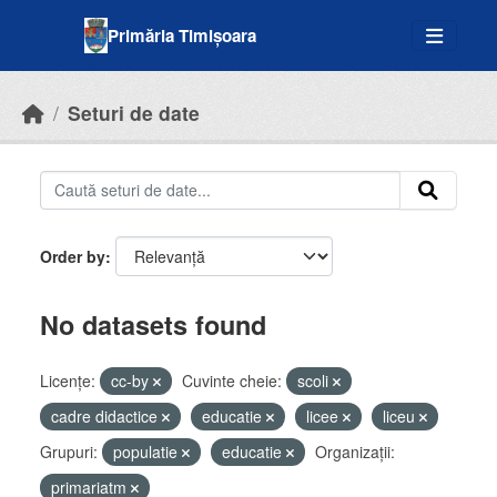
Skip to main content
Primăria Timișoara
Seturi de date
Order by
No datasets found
Licenţe:
cc-by
Cuvinte cheie:
scoli
cadre didactice
educatie
licee
liceu
Grupuri:
populatie
educatie
Organizații:
primariatm