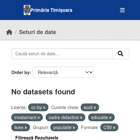
Skip to main content
Primăria Timișoara
Seturi de date
Order by
No datasets found
Licenţe:
cc-by
Cuvinte cheie:
scoli
invatamant
cadre didactice
educatie
licee
Grupuri:
populatie
Formate:
CSV
Filtrează Rezultatele