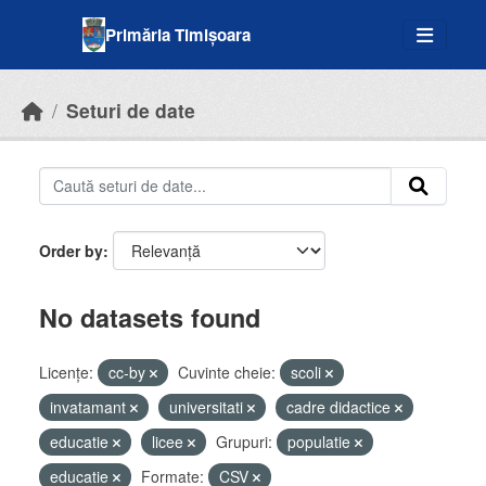
Skip to main content
Primăria Timișoara
Seturi de date
Order by
No datasets found
Licenţe:
cc-by
Cuvinte cheie:
scoli
invatamant
universitati
cadre didactice
educatie
licee
Grupuri:
populatie
educatie
Formate:
CSV