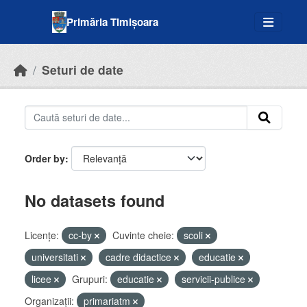
Skip to main content
Primăria Timișoara
Seturi de date
Order by
No datasets found
Licenţe:
cc-by
Cuvinte cheie:
scoli
universitati
cadre didactice
educatie
licee
Grupuri:
educatie
servicii-publice
Organizații:
primariatm