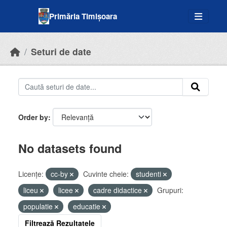
Skip to main content
Primăria Timișoara
Seturi de date
Order by
No datasets found
Licenţe:
cc-by
Cuvinte cheie:
studenti
liceu
licee
cadre didactice
Grupuri:
populatie
educatie
Filtrează Rezultatele