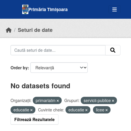
Skip to main content
Primăria Timișoara
Seturi de date
Order by
No datasets found
Organizații:
primariatm
Grupuri:
servicii-publice
educatie
Cuvinte cheie:
educatie
licee
Filtrează Rezultatele