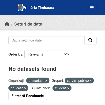
Skip to main content
Primăria Timișoara
Seturi de date
Order by
No datasets found
Organizații:
primariatm
Grupuri:
servicii-publice
educatie
Cuvinte cheie:
studenti
Filtrează Rezultatele