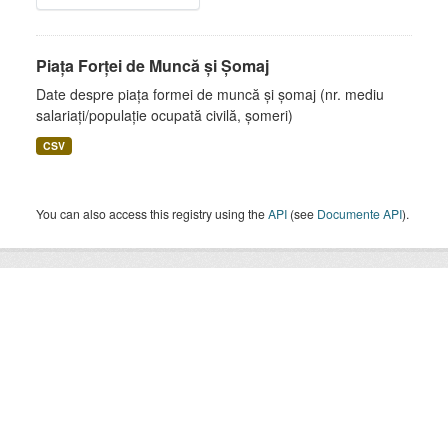
Piața Forței de Muncă și Șomaj
Date despre piața formei de muncă și șomaj (nr. mediu
salariați/populație ocupată civilă, șomeri)
CSV
You can also access this registry using the
API
(see
Documente API
).