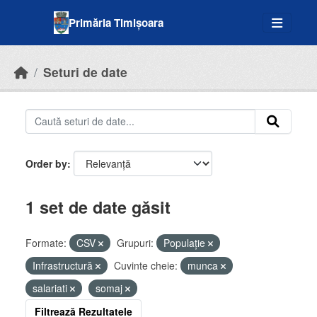
Skip to main content
Primăria Timișoara
Seturi de date
Order by
1 set de date găsit
Formate:
CSV
Grupuri:
Populație
Infrastructură
Cuvinte cheie:
munca
salariati
somaj
Filtrează Rezultatele