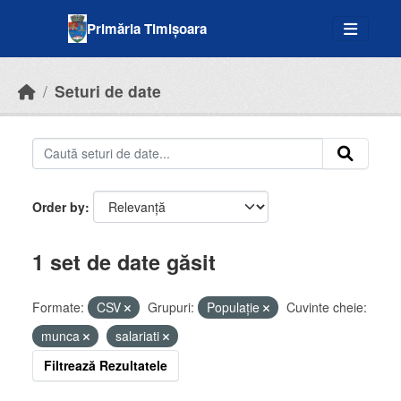
Skip to main content
Primăria Timișoara
Seturi de date
Order by
1 set de date găsit
Formate:
CSV
Grupuri:
Populație
Cuvinte cheie:
munca
salariati
Filtrează Rezultatele