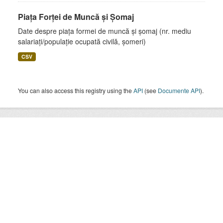
Piața Forței de Muncă și Șomaj
Date despre piața formei de muncă și șomaj (nr. mediu
salariați/populație ocupată civilă, șomeri)
CSV
You can also access this registry using the
API
(see
Documente API
).