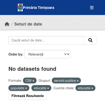
Skip to main content
Primăria Timișoara
Seturi de date
Order by
No datasets found
Formate:
CSV
Grupuri:
servicii-publice
populatie
educatie
Cuvinte cheie:
educatie
Filtrează Rezultatele