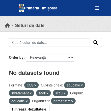
Skip to main content
Primăria Timișoara
Seturi de date
Order by
No datasets found
Formate:
CSV
Cuvinte cheie:
educatie
invatamant
scoli
liceu
Grupuri:
educatie
Organizații:
primariatm
Filtrează Rezultatele