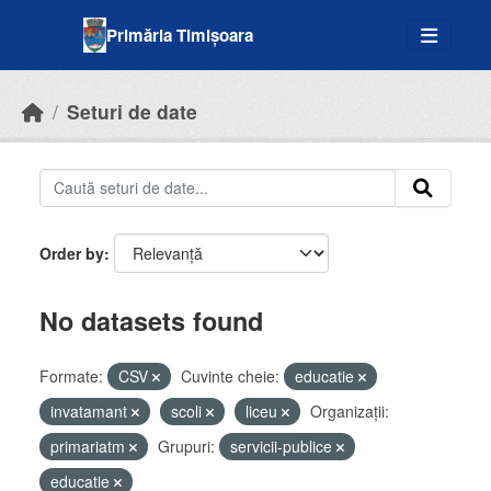
Skip to main content
Primăria Timișoara
Seturi de date
Order by
No datasets found
Formate:
CSV
Cuvinte cheie:
educatie
invatamant
scoli
liceu
Organizații:
primariatm
Grupuri:
servicii-publice
educatie