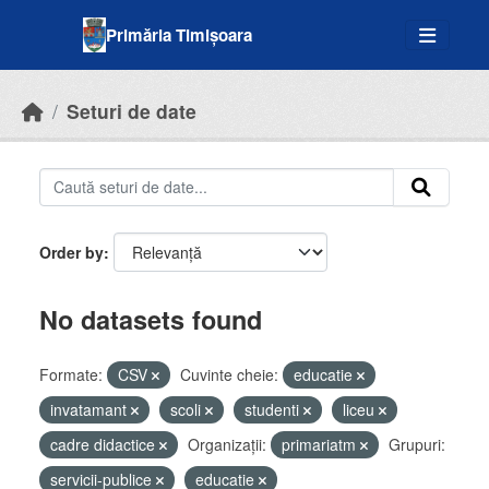
Skip to main content
Primăria Timișoara
Seturi de date
Order by
No datasets found
Formate:
CSV
Cuvinte cheie:
educatie
invatamant
scoli
studenti
liceu
cadre didactice
Organizații:
primariatm
Grupuri:
servicii-publice
educatie