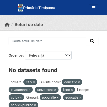
Skip to main content
Primăria Timișoara
Seturi de date
Order by
No datasets found
Formate:
CSV
Cuvinte cheie:
educatie
invatamant
universitati
licee
Licenţe:
cc-by
Grupuri:
populatie
educatie
servicii-publice