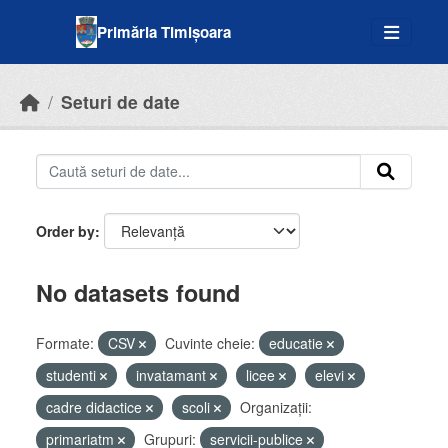
Skip to main content
Primăria Timișoara
Seturi de date
Order by
No datasets found
Formate:
CSV
Cuvinte cheie:
educatie
studenti
invatamant
licee
elevi
cadre didactice
scoli
Organizații:
primariatm
Grupuri:
servicii-publice