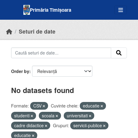
Skip to main content
Primăria Timișoara
Seturi de date
Order by
No datasets found
Formate:
CSV
Cuvinte cheie:
educatie
studenti
scoala
universitati
cadre didactice
Grupuri:
servicii-publice
educatie