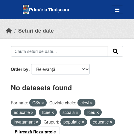
Skip to main content
Primăria Timișoara
Seturi de date
Order by
No datasets found
Formate:
CSV
Cuvinte cheie:
elevi
educatie
licee
scoala
liceu
invatamant
Grupuri:
populatie
educatie
Filtrează Rezultatele