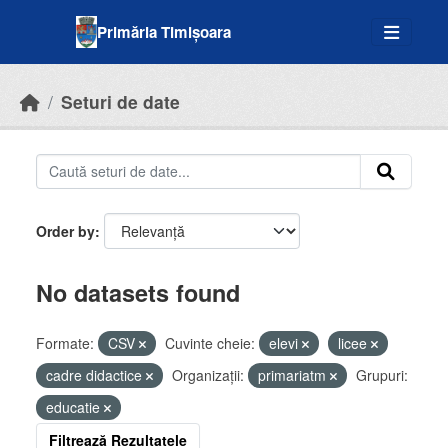
Skip to main content
Primăria Timișoara
Seturi de date
Order by
No datasets found
Formate:
CSV
Cuvinte cheie:
elevi
licee
cadre didactice
Organizații:
primariatm
Grupuri:
educatie
Filtrează Rezultatele