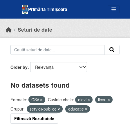
Skip to main content
Primăria Timișoara
Seturi de date
Order by
No datasets found
Formate:
CSV
Cuvinte cheie:
elevi
liceu
Grupuri:
servicii-publice
educatie
Filtrează Rezultatele