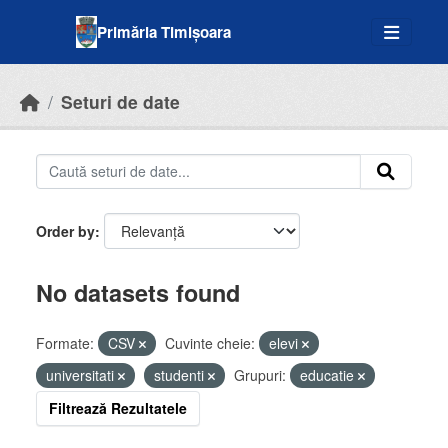
Skip to main content
Primăria Timișoara
Seturi de date
Order by
No datasets found
Formate:
CSV
Cuvinte cheie:
elevi
universitati
studenti
Grupuri:
educatie
Filtrează Rezultatele