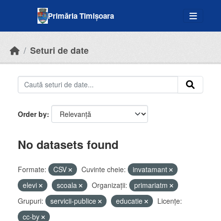
Skip to main content
Primăria Timișoara
Seturi de date
Order by
No datasets found
Formate:
CSV
Cuvinte cheie:
invatamant
elevi
scoala
Organizații:
primariatm
Grupuri:
servicii-publice
educatie
Licenţe:
cc-by