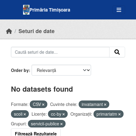
Skip to main content
Primăria Timișoara
Seturi de date
Order by
No datasets found
Formate:
CSV
Cuvinte cheie:
invatamant
scoli
Licenţe:
cc-by
Organizații:
primariatm
Grupuri:
servicii-publice
Filtrează Rezultatele