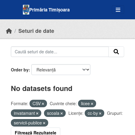
Skip to main content
Primăria Timișoara
Seturi de date
Order by
No datasets found
Formate:
CSV
Cuvinte cheie:
licee
invatamant
scoala
Licenţe:
cc-by
Grupuri:
servicii-publice
Filtrează Rezultatele