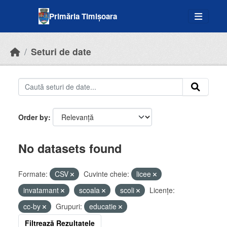
Skip to main content
Primăria Timișoara
Seturi de date
Order by
No datasets found
Formate:
CSV
Cuvinte cheie:
licee
invatamant
scoala
scoli
Licenţe:
cc-by
Grupuri:
educatie
Filtrează Rezultatele