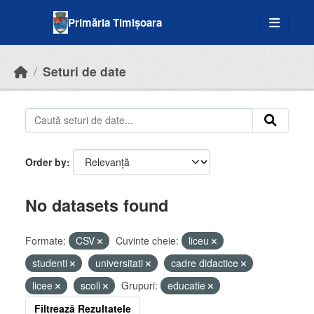
Skip to main content
Primăria Timișoara
Seturi de date
Order by
No datasets found
Formate:
CSV
Cuvinte cheie:
liceu
studenti
universitati
cadre didactice
licee
scoli
Grupuri:
educatie
Filtrează Rezultatele