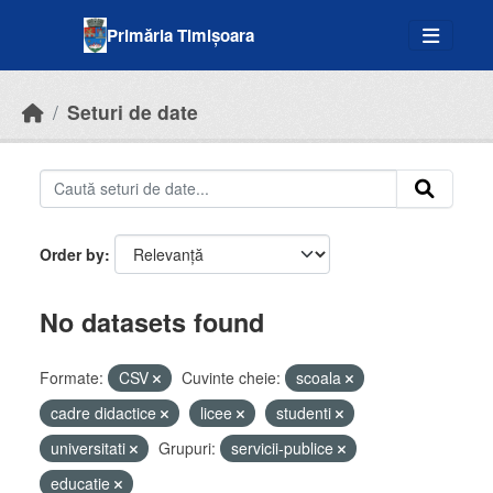
Skip to main content
Primăria Timișoara
Seturi de date
Order by
No datasets found
Formate:
CSV
Cuvinte cheie:
scoala
cadre didactice
licee
studenti
universitati
Grupuri:
servicii-publice
educatie