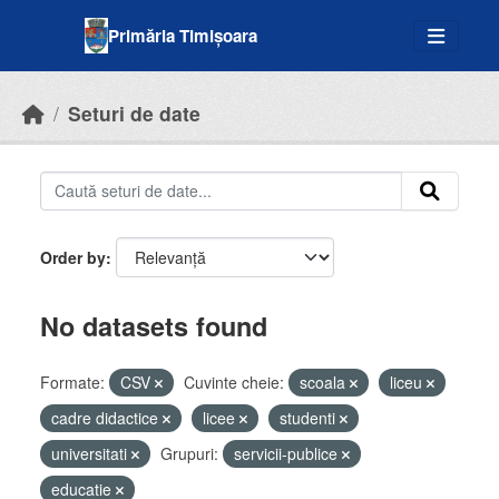
Skip to main content
Primăria Timișoara
Seturi de date
Order by
No datasets found
Formate:
CSV
Cuvinte cheie:
scoala
liceu
cadre didactice
licee
studenti
universitati
Grupuri:
servicii-publice
educatie