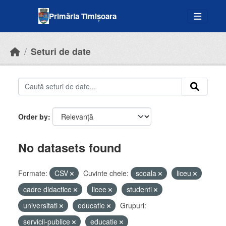
Skip to main content
Primăria Timișoara
Seturi de date
Order by
No datasets found
Formate:
CSV
Cuvinte cheie:
scoala
liceu
cadre didactice
licee
studenti
universitati
educatie
Grupuri:
servicii-publice
educatie