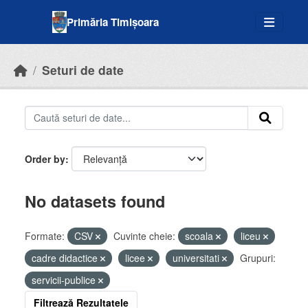
Skip to main content
Primăria Timișoara
Seturi de date
Order by
No datasets found
Formate:
CSV
Cuvinte cheie:
scoala
liceu
cadre didactice
licee
universitati
Grupuri:
servicii-publice
Filtrează Rezultatele